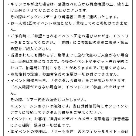
キャンセルが出た場合は、落選された方から再度抽選の上、繰り上
げ当選とさせて いただくことがございます。
その際はビッグホリデーより当選者に直接ご連絡いたします。
お一人様1回のイベント参加となり、重複してのご参加はできませ
ん。
ご予約時にご希望とされるイベント回をお選びいただき、エントリ
ーをおこなってください。「質問」にご参加回の※第二希望・第三
希望をご記入ください。
当選されたにも関わらず、期限までに旅行代金のご入金がない場合
は、当選は無効となります。今後のイベントやチケット先行予約に
おいて、抽選時に不利になることがありますのでご注意ください。
参加権利の譲渡、参加者名義の変更は一切お受けできません。
イベント開催日当日、「デジタル会員証」をご提示いただきます。
ご本人確認ができない場合は、イベントにはご参加いただけませ
ん。
その際、ツアー代金の返金もいたしません。
※スクリーンショットは無効です。当日受付確認時にオンラインで
アプリに接続してデジタル会員証をご提示ください。
イベント中、お客様ご自身のビデオ・カメラ・携帯電話・録音機器
による撮影、録音は一切禁止です。
本イベントの模様は、「ぐーもる荘」のオフィシャルサイト・SNS