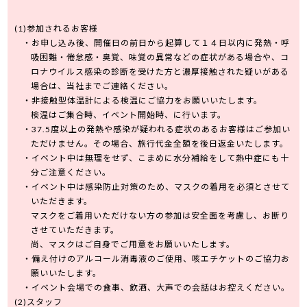
参加されるお客様
お申し込み後、開催日の前日から起算して１４日以内に発熱・呼
吸困難・倦怠感・臭覚、味覚の異常などの症状がある場合や、コ
ロナウイルス感染の診断を受けた方と濃厚接触された疑いがある
場合は、当社までご連絡ください。
非接触型体温計による検温にご協力をお願いいたします。
検温はご集合時、イベント開始時、に行います。
37.5度以上の発熱や感染が疑われる症状のあるお客様はご参加い
ただけません。その場合、旅行代金全額を後日返金いたします。
イベント中は無理をせず、こまめに水分補給をして熱中症にも十
分ご注意ください。
イベント中は感染防止対策のため、マスクの着用を必須とさせて
いただきます。
マスクをご着用いただけない方の参加は安全面を考慮し、お断り
させていただきます。
尚、マスクはご自身でご用意をお願いいたします。
備え付けのアルコール消毒液のご使用、咳エチケットのご協力お
願いいたします。
イベント会場での食事、飲酒、大声での会話はお控えください。
スタッフ