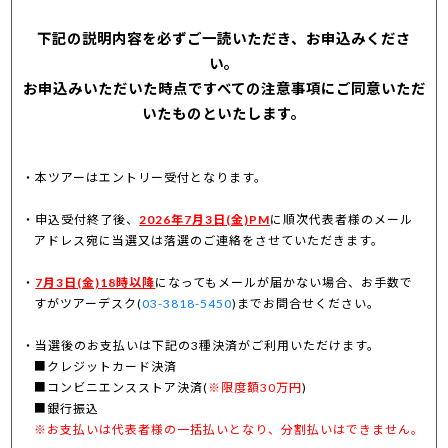
下記の説明内容を必ずご一読いただき、お申込みくださ
い。
お申込みいただいた時点ですべての注意事項にご同意いただ
いたものといたします。
本ツアーはエントリー受付となります。
申込受付終了後、
2026年7月3日(金)PM
に順次代表者様のメール
アドレス宛に当選又は落選のご連絡をさせていただきます。
7月3日(金)18時以降
になってもメールが届かない場合、お手数で
すがツアーデスク(
03-3818-5450
)までお問合せください。
当選後のお支払いは下記の3種決済がご利用いただけます。
■クレジットカード決済
■コンビニエンスストア決済(
※限度額30万円
)
■銀行振込
※お支払いは代表者様の一括払いとなり、分割払いはできません。