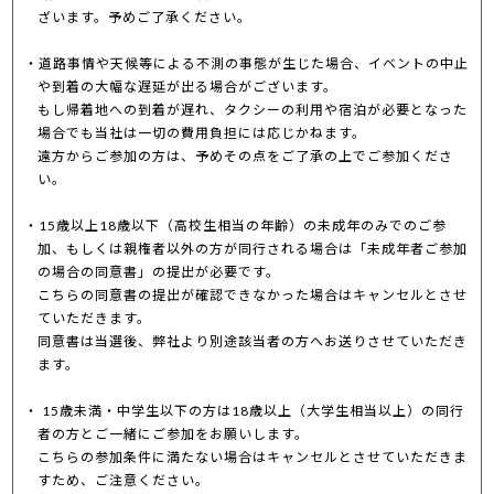
ざいます。予めご了承ください。
道路事情や天候等による不測の事態が生じた場合、イベントの中止
や到着の大幅な遅延が出る場合がございます。
もし帰着地への到着が遅れ、タクシーの利用や宿泊が必要となった
場合でも当社は一切の費用負担には応じかねます。
遠方からご参加の方は、予めその点をご了承の上でご参加くださ
い。
15歳以上18歳以下（高校生相当の年齢）の未成年のみでのご参
加、もしくは親権者以外の方が同行される場合は「未成年者ご参加
の場合の同意書」の提出が必要です。
こちらの同意書の提出が確認できなかった場合はキャンセルとさせ
ていただきます。
同意書は当選後、弊社より別途該当者の方へお送りさせていただき
ます。
15歳未満・中学生以下の方は18歳以上（大学生相当以上）の同行
者の方とご一緒にご参加をお願いします。
こちらの参加条件に満たない場合はキャンセルとさせていただきま
すため、ご注意ください。