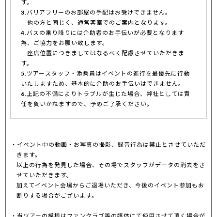
す。
3
.バリアフリーのお部屋の手配はお受けできません。
他の方と同じく、通常客室でのご案内となります。
4
.バスの乗り降りには介助者のお手伝いが必要となります
為、ご協力をお願い致します。
座席位置につきましてはなるべく配慮させていただきま
す。
5
.ツアースタッフ・添乗員はイベントの進行を最優先に行動
いたしますため、基本的に介助のお手伝いはできません。
6
.上記の不備によりトラブルが生じた場合、弊社としては責
任を負いかねますので、予めご了承ください。
イベント中の動画・お写真の撮影、録音行為は禁止とさせていただ
きます。
以上の行為を発見した場合、その場でスタッフがデータの消去をさ
せていただきます。
加えてイベント会場からご退場いただき、今後のイベント参加もお
断りする場合がございます。
当ツアーの模様はファンクラブ等の媒体にて使用させて頂く場合が