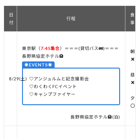
日
食
行程
付
事
東京駅（
7:45集合
）＝＝＝(貸切バス🚌)＝＝＝
朝
長野県協定ホテル🏨
☀EVENTS☀
昼
8/29(土)
♡アンジュルムと記念撮影会
♡わくわくFCイベント
♡キャンプファイヤー
夕
長野県協定ホテル🏨(泊)