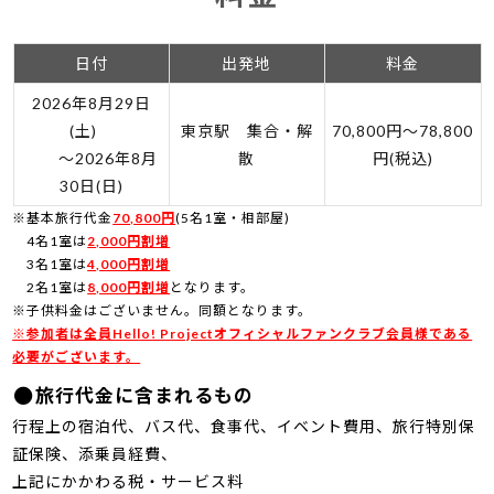
日付
出発地
料金
2026年8月29日
(土)
東京駅 集合・解
70,800円～78,800
～2026年8月
散
円(税込)
30日(日)
※基本旅行代金
70,800円
(5名1室・相部屋)
4名1室は
2,000円割増
3名1室は
4,000円割増
2名1室は
8,000円割増
となります。
※子供料金はございません。同額となります。
※参加者は全員Hello! Projectオフィシャルファンクラブ会員様である
必要がございます。
旅行代金に含まれるもの
行程上の宿泊代、バス代、食事代、イベント費用、旅行特別保
証保険、添乗員経費、
上記にかかわる税・サービス料