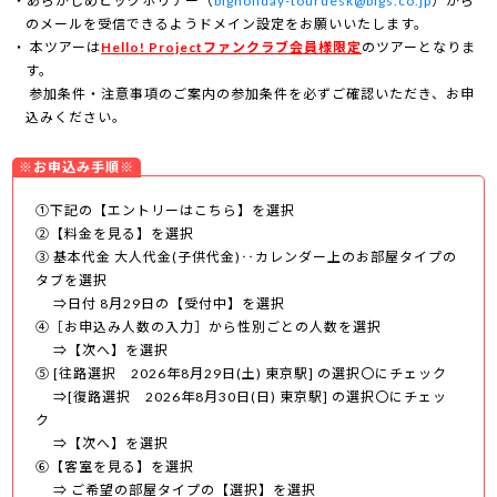
あらかじめビッグホリデー（
bigholiday-tourdesk@bigs.co.jp
）から
のメールを受信できるようドメイン設定をお願いいたします。
本ツアーは
Hello! Projectファンクラブ会員様限定
のツアーとなりま
す。
参加条件・注意事項のご案内の参加条件を必ずご確認いただき、お申
込みください。
※お申込み手順※
①下記の【エントリーはこちら】を選択
②【料金を見る】を選択
③ 基本代金 大人代金(子供代金)‥カレンダー上のお部屋タイプの
タブを選択
⇒日付 8月29日の【受付中】を選択
④［お申込み人数の入力］から性別ごとの人数を選択
⇒【次へ】を選択
⑤ [往路選択 2026年8月29日(土) 東京駅] の選択〇にチェック
⇒[復路選択 2026年8月30日(日) 東京駅] の選択〇にチェッ
ク
⇒【次へ】を選択
⑥【客室を見る】を選択
⇒ ご希望の部屋タイプの【選択】を選択