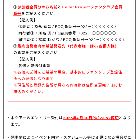
①
参加者全員分のお名前
と
Hello! Projectファンクラブ会員
番号
をご記入ください。
【記入例】
代表者：為永 幸音 / FC会員番号→022－○○○○○○
同行者①：川名 凜 / FC会員番号→022－○○○○○○
同行者②：松本 わかな / FC会員番号→022－○○○○○○
②
最終出発案内の希望発送先（代表者様一括or各個人様）
の希望をご記入ください
【記入例】
各個人宛送付希望
※各個人送付をご希望の場合、基本的にファンクラブ登録住
所への発送となります
※現住所と登録先住所が異なるお客様は住所変更完了後にお
申込みください。
本ツアーのエントリー受付は
2026年6月30日(火)23:59締切
となり
ます。
諸事情によりイベント内容・スケジュール等は変更になる場合がご