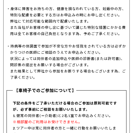
身体に障害をお持ちの方、健康を損なわれている方、妊娠中の方、
特別な配慮を必要とする方はお申込みの時にお申し出ください。
弊社にて対応可能な範囲内で配慮いたします。
また当社がお客様の申し出に基づいて講じた特別な措置にかかる費
用は全てお客様の自己負担となります為、予めご了承ください。
持病等の体調面で参加が不安な方やお怪我をされている方は必ずか
かりつけの医師にご相談のうえでお申込みください。
状況によっては同伴者の追加申込や医師の診断書(または許可書)、
問診票の提出をお願いする場合がございます。
また結果として弊社から参加をお断りする場合もございます為、ご
了承ください。
【車椅子でのご参加について】
下記の条件をご了承いただける場合のご参加は原則可能です
が、必ず事前にご相談をお願いいたします。
1
.健常の同伴者(＝介助者)と2名1室でお申込みください。
※相部屋のご利用はお受けできません。
2
.ツアー中は常に同伴者の方と一緒に行動をお願いいたしま