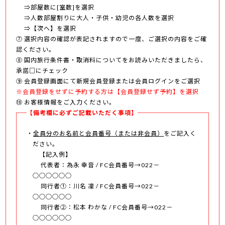
⇒部屋数に[室数]を選択
⇒人数部屋割りに大人・子供・幼児の各人数を選択
⇒【次へ】を選択
⑦ 選択内容の確認が表記されますので一度、ご選択の内容をご確
認ください。
⑧ 国内旅行条件書・取消料についてをお読みいただきましたら、
承諾□にチェック
⑨ 会員登録画面にて新規会員登録または会員ログインをご選択
※会員登録をせずに予約する方は【会員登録せず予約】を選択
⑩ お客様情報をご入力ください。
【備考欄に必ずご記載いただく事項】
全員分のお名前と会員番号（または非会員）
をご記入く
ださい。
【記入例】
代表者：為永 幸音 / FC会員番号→022－
○○○○○○
同行者①：川名 凜 / FC会員番号→022－
○○○○○○
同行者②：松本 わかな / FC会員番号→022－
○○○○○○