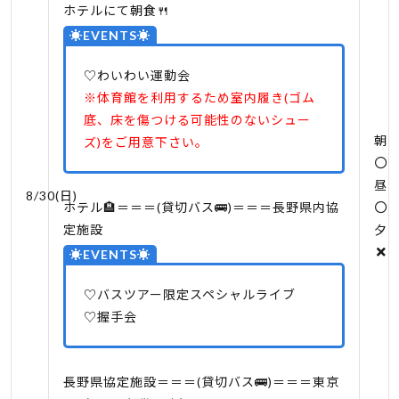
ホテルにて朝食🍴
☀EVENTS☀
♡わいわい運動会
※体育館を利用するため室内履き(ゴム
底、床を傷つける可能性のないシュー
朝
ズ)をご用意下さい。
昼
8/30(日)
ホテル🏨＝＝＝(貸切バス🚌)＝＝＝長野県内協
定施設
夕
☀EVENTS☀
♡バスツアー限定スペシャルライブ
♡握手会
長野県協定施設＝＝＝(貸切バス🚌)＝＝＝東京